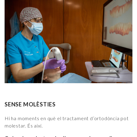
SENSE MOLÈSTIES
Hi ha moments en què el tractament d’ortodòncia pot
molestar. És així.