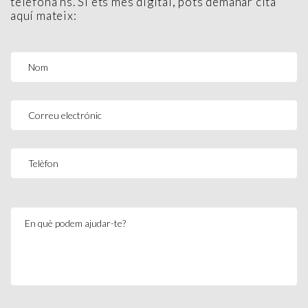
telefona’ns. Si ets més digital, pots demanar cita
aquí mateix: