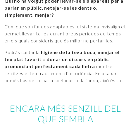
Qui no ha volgut poder llevar-se els aparells per a
parlar en públic, netejar-se les dents o,
simplement, menjar?
Com que són fundes adaptables, el sistema Invisalign et
permet llevar-te-les durant breus períodes de temps
en els quals consideris que és millor no portar-les.
Podràs cuidar la
higiene de la teva boca
,
menjar el
teu plat favorit
o
donar un discurs en públic
pronunciant perfectament cada lletra
mentre
realitzes el teu tractament d’ortodòncia. En acabar,
només has de tornar a col·locar-te la funda, això és tot.
ENCARA MÉS SENZILL DEL
QUE SEMBLA