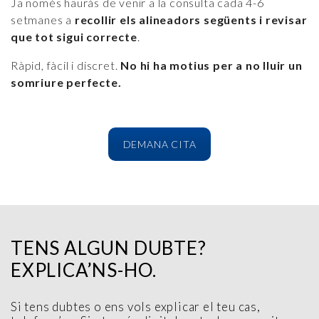
Ja només hauràs de venir a la consulta cada 4-6
setmanes a
recollir els alineadors següents i revisar
que tot sigui correcte
.
Ràpid, fàcil i discret.
No hi ha motius per a no lluir un
somriure perfecte.
DEMANA CITA
TENS ALGUN DUBTE?
EXPLICA’NS-HO.
Si tens dubtes o ens vols explicar el teu cas,