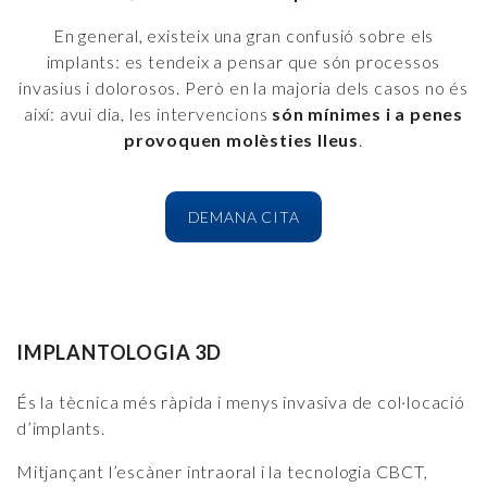
En general, existeix una gran confusió sobre els
implants: es tendeix a pensar que són processos
invasius i dolorosos. Però en la majoria dels casos no és
així: avui dia, les intervencions
són mínimes i a penes
provoquen molèsties lleus
.
DEMANA CITA
IMPLANTOLOGIA 3D
És la tècnica més ràpida i menys invasiva de col·locació
d’implants.
Mitjançant l’escàner intraoral i la tecnologia CBCT,