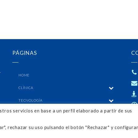
PÁGINAS
C
s
HOME
CLÍNICA
TECNOLOGÍA
tros servicios en base a un perfil elaborado a partir de sus
TRATAMIENTOS
CONTACTO
r", rechazar su uso pulsando el botón "Rechazar" y configurar