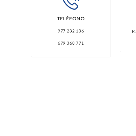
TELÉFONO
977 232 136
R
679 368 771