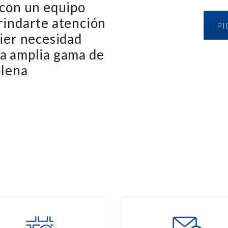
 con un equipo
rindarte atención
PI
uier necesidad
a amplia gama de
plena