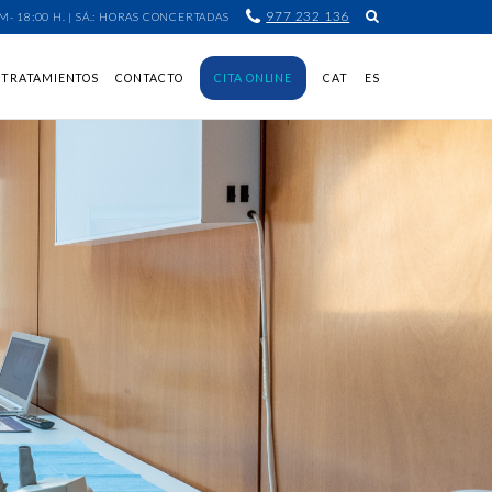
977 232 136
H. PM- 18:00 H. | SÁ.: HORAS CONCERTADAS
TRATAMIENTOS
CONTACTO
CITA ONLINE
CAT
ES