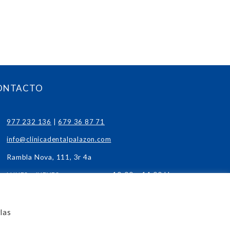
ONTACTO
977 232 136
|
679 36 87 71
info@clinicadentalpalazon.com
Rambla Nova, 111, 3r 4a
10:00 – 14:00 H.
LUNES – JUEVES
15:00 – 19:00 H.
10:00 – 14:00 H.
VIERNES
15:00 – 18:00 H.
las
HORAS CONCERTADAS
SÁBADOS